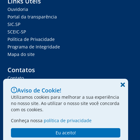
Links Úteis
Ouvidoria
Portal da transparência
SIC.SP
SCEIC-SP
Política de Privacidade
Programa de Integridade
Mapa do site
Contatos
Contato
Trabalhe Conosco
Aviso de Cookie!
Ser Fornecedor
Utilizamos cookies para melhorar a sua experiência
Envie seu projeto
no nosso site. Ao utilizar o nosso site você concorda
com os cookies.
Conheça nossa
política de privacidade
© 2024 - Associação Paulista dos Amigos da Arte
Eu aceito!