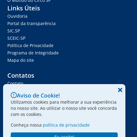
O Mundo do Circo SP
Links Úteis
Ouvidoria
Portal da transparência
SIC.SP
SCEIC-SP
Política de Privacidade
Programa de Integridade
Mapa do site
Contatos
Contato
Trabalhe Conosco
Aviso de Cookie!
Ser Fornecedor
Utilizamos cookies para melhorar a sua experiência
Envie seu projeto
no nosso site. Ao utilizar o nosso site você concorda
com os cookies.
Conheça nossa
política de privacidade
© 2024 - Associação Paulista dos Amigos da Arte
Eu aceito!