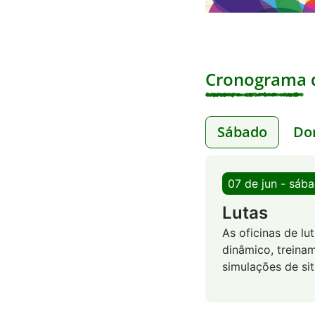
Cronograma d
Sábado
Do
07 de jun - sáb
Lutas
As oficinas de l
dinâmico, treinam
simulações de si