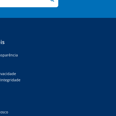
is
ansparência
rivacidade
Integridade
nosco