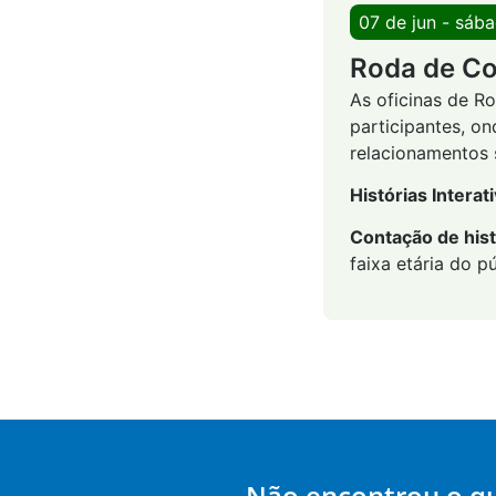
07 de jun - sáb
Roda de C
As oficinas de R
participantes, on
relacionamentos s
Histórias Interat
Contação de hist
faixa etária do pú
Não encontrou o q