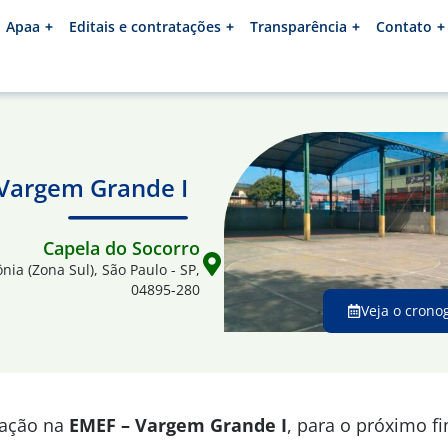
Apaa
Editais e contratações
Transparência
Contato
 Vargem Grande I
Capela do Socorro
ônia (Zona Sul), São Paulo - SP,
04895-280
Veja o crono
mação na
EMEF – Vargem Grande I
, para o próximo f