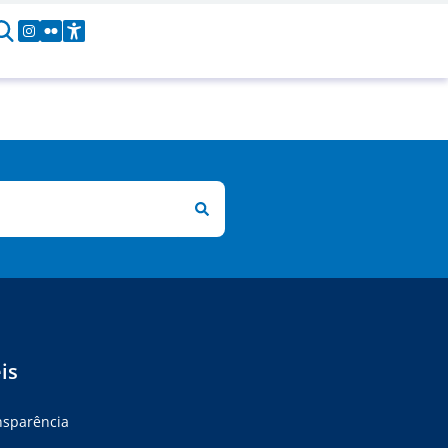
is
ansparência