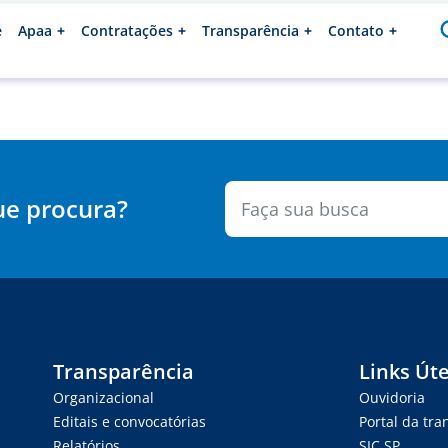
e
Apaa
Contratações
Transparência
Contato
ue procura?
Transparência
Links Úte
Organizacional
Ouvidoria
Editais e convocatórias
Portal da tr
Relatórios
SIC.SP