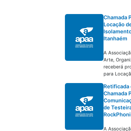
Chamada P
Locação d
Isolamento
Itanhaém
Editais e con
A Associaçã
Arte, Organi
receberá pr
para Locaçã
Retificada
Chamada P
Comunicaç
de Testeir
RockPhonic
Editais e con
A Associaçã