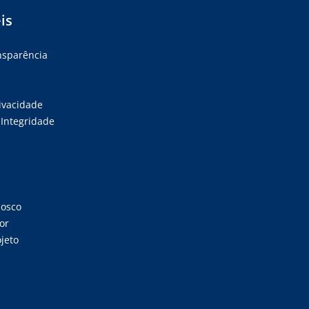
is
ansparência
rivacidade
Integridade
nosco
or
jeto