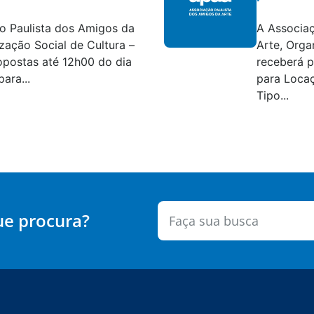
tratações
Editais e c
o Paulista dos Amigos da
A Associaç
zação Social de Cultura –
Arte, Orga
opostas até 12h00 do dia
receberá 
ara...
para Locaç
Tipo...
ue procura?