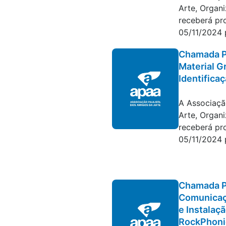
Arte, Organi
receberá pr
05/11/2024 p
Chamada P
Material G
Identifica
Editais e con
A Associaçã
Arte, Organi
receberá pr
05/11/2024 p
Chamada P
Comunicaç
e Instalaçã
RockPhoni