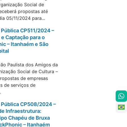
rganização Social de
receberá propostas até
ia 05/11/2024 para...
Pública CP511/2024 –
 e Captação para o
ic – Itanhaém e São
ital
ontratações
ão Paulista dos Amigos da
nização Social de Cultura –
propostas de empresas
s de serviços de
.
Pública CP508/2024 –
e Infraestrutura:
ipo Chapéu de Bruxa
ockPhonic – Itanhaém