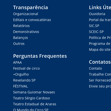
Transparência
Links Úte
Organizacional
Ouvidoria
Editais e convocatórias
Portal da tr
Relatórios
SIC.SP
Demonstrativos
SCEIC-SP
Balanços
Política de P
Outros
Programa de 
Mapa do site
Perguntas Frequentes
Contatos
APAA
Festival de circo
Contato
+Orgulho
Trabalhe Co
Revelando SP
Ser Forneced
FÉSTIVAL
Envie seu pro
Semana Guiomar Novaes
Teatro Sérgio Cardoso
Teatro Estadual de Araras
O Mundo do Circo SP