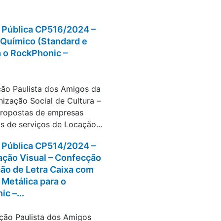
Pública CP516/2024 –
 Químico (Standard e
a o RockPhonic –
ontratações
ão Paulista dos Amigos da
nização Social de Cultura –
propostas de empresas
s de serviços de Locação...
Pública CP514/2024 –
ção Visual – Confecção
ção de Letra Caixa com
 Metálica para o
c –...
ontratações
ção Paulista dos Amigos