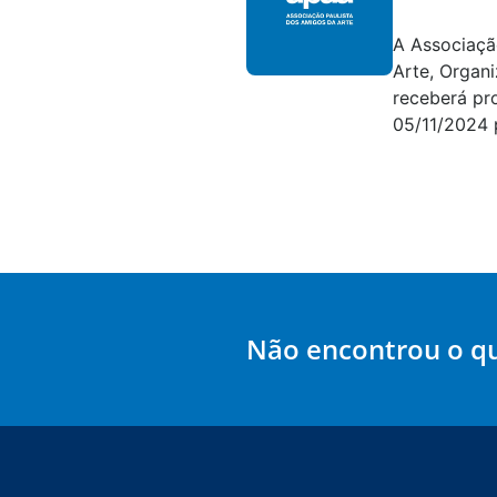
Editais e con
A Associaçã
Arte, Organi
receberá pr
05/11/2024 p
Não encontrou o q