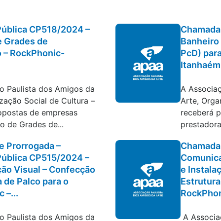
ública CP518/2024 –
Chamada 
e Grades de
Banheiro
 – RockPhonic-
PcD) par
Itanhaém
tratações
Editais e c
o Paulista dos Amigos da
A Associaç
zação Social de Cultura –
Arte, Orga
opostas de empresas
receberá 
o de Grades de...
prestadora
 e Prorrogada –
Chamada 
ública CP515/2024 –
Comunica
ão Visual – Confecção
e Instala
a de Palco para o
Estrutura
 –...
RockPhoni
tratações
Editais e c
o Paulista dos Amigos da
A Associa