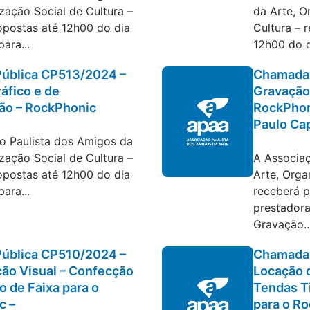
zação Social de Cultura –
da Arte, O
opostas até 12h00 do dia
Cultura – 
ara...
12h00 do d
ública CP513/2024 –
Chamada 
ráfico e de
Gravação
ção – RockPhonic
RockPhon
Paulo Cap
tratações
o Paulista dos Amigos da
Editais e c
zação Social de Cultura –
A Associaç
opostas até 12h00 do dia
Arte, Orga
ara...
receberá 
prestadora
Gravação..
ública CP510/2024 –
Chamada 
ão Visual – Confecção
Locação d
o de Faixa para o
Tendas T
c –
para o R