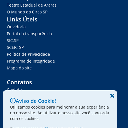
Teatro Estadual de Araras
O Mundo do Circo SP
Links Úteis
Ouvidoria
Portal da transparência
SIC.SP
SCEIC-SP
Política de Privacidade
Programa de Integridade
Mapa do site
Contatos
Contato
Trabalhe Conosco
Aviso de Cookie!
Ser Fornecedor
Utilizamos cookies para melhorar a sua experiência
Envie seu projeto
no nosso site. Ao utilizar o nosso site você concorda
com os cookies.