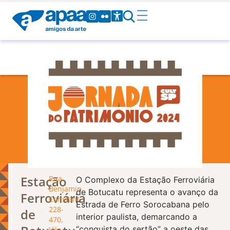
Patrimônio
Estação
Rua
O Complexo da Estação Ferroviária
Benjamin
de Botucatu representa o avanço da
Ferroviária
Constant,
Estrada de Ferro Sorocabana pelo
228-
de
interior paulista, demarcando a
470,
“conquista do sertão” a oeste das
Vila