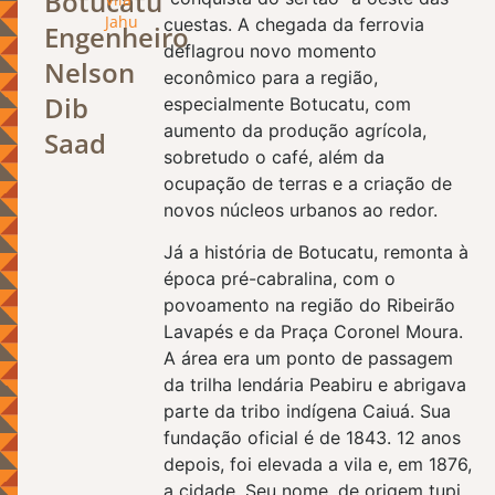
Botucatu
Jahu
cuestas. A chegada da ferrovia
Engenheiro
deflagrou novo momento
Nelson
econômico para a região,
Dib
especialmente Botucatu, com
aumento da produção agrícola,
Saad
sobretudo o café, além da
ocupação de terras e a criação de
novos núcleos urbanos ao redor.
Já a história de Botucatu, remonta à
época pré-cabralina, com o
povoamento na região do Ribeirão
Lavapés e da Praça Coronel Moura.
A área era um ponto de passagem
da trilha lendária Peabiru e abrigava
parte da tribo indígena Caiuá. Sua
fundação oficial é de 1843. 12 anos
depois, foi elevada a vila e, em 1876,
a cidade. Seu nome, de origem tupi,