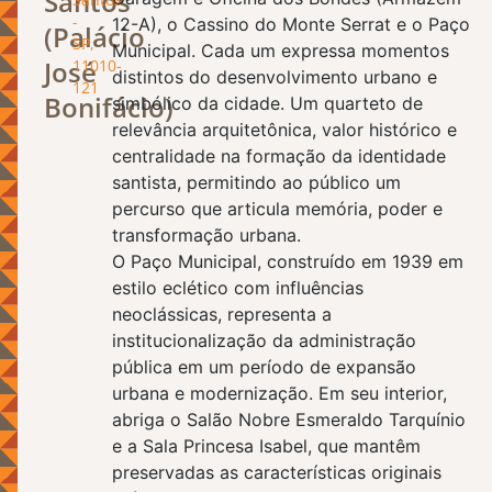
Santos
-
12-A), o Cassino do Monte Serrat e o Paço
(Palácio
SP,
Municipal. Cada um expressa momentos
José
11010-
distintos do desenvolvimento urbano e
121
Bonifácio)
simbólico da cidade. Um quarteto de
relevância arquitetônica, valor histórico e
centralidade na formação da identidade
santista, permitindo ao público um
percurso que articula memória, poder e
transformação urbana.
O Paço Municipal, construído em 1939 em
estilo eclético com influências
neoclássicas, representa a
institucionalização da administração
pública em um período de expansão
urbana e modernização. Em seu interior,
abriga o Salão Nobre Esmeraldo Tarquínio
e a Sala Princesa Isabel, que mantêm
preservadas as características originais