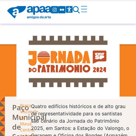
Patrimônio
Paço
Praça
Quatro edifícios históricos e de alto grau
Visconde
de representatividade para os santistas
Municipal
de
são cenário da Jornada do Patrimônio
Mauá,
de
2025, em Santos: a Estação do Valongo, o
Centro,
Garagem e Oficina dos Bondes (Armazém
Santos