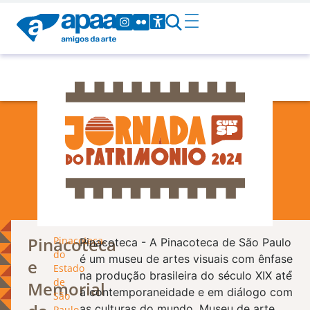
Patrimônio
Pinacoteca
Pinacoteca
Pinacoteca - A Pinacoteca de São Paulo
do
é um museu de artes visuais com ênfase
e
Estado
na produção brasileira do século XIX até́
de
Memorial
a contemporaneidade e em diálogo com
São
as culturas do mundo. Museu de arte
Paulo