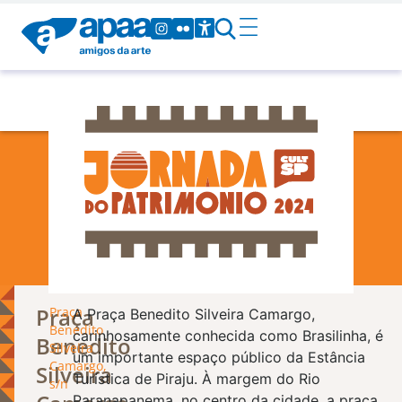
Patrimônio
Praça
Praça
A Praça Benedito Silveira Camargo,
Benedito
carinhosamente conhecida como Brasilinha, é
Benedito
Silveira
um importante espaço público da Estância
Camargo,
Silveira
Turística de Piraju. À margem do Rio
s/n
Paranapanema, no centro da cidade, a praça