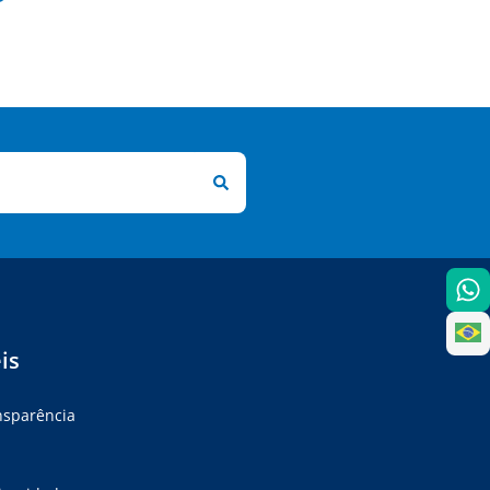
is
ansparência