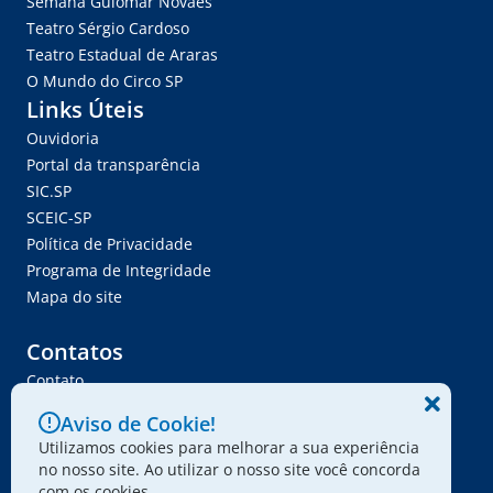
Semana Guiomar Novaes
Teatro Sérgio Cardoso
Teatro Estadual de Araras
O Mundo do Circo SP
Links Úteis
Ouvidoria
Portal da transparência
SIC.SP
SCEIC-SP
Política de Privacidade
Programa de Integridade
Mapa do site
Contatos
Contato
Trabalhe Conosco
Aviso de Cookie!
Ser Fornecedor
Utilizamos cookies para melhorar a sua experiência
Envie seu projeto
no nosso site. Ao utilizar o nosso site você concorda
com os cookies.