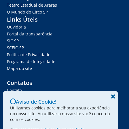
Teatro Estadual de Araras
O Mundo do Circo SP
Links Úteis
Ouvidoria
Portal da transparência
SIC.SP
SCEIC-SP
Política de Privacidade
Programa de Integridade
Mapa do site
Contatos
Contato
Trabalhe Conosco
Aviso de Cookie!
Ser Fornecedor
Utilizamos cookies para melhorar a sua experiência
Envie seu projeto
no nosso site. Ao utilizar o nosso site você concorda
com os cookies.