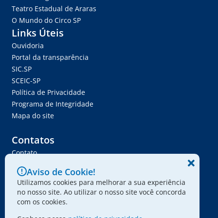
Teatro Estadual de Araras
O Mundo do Circo SP
Links Úteis
Ouvidoria
Portal da transparência
SIC.SP
SCEIC-SP
Política de Privacidade
Programa de Integridade
Mapa do site
Contatos
Contato
Trabalhe Conosco
Aviso de Cookie!
Ser Fornecedor
Utilizamos cookies para melhorar a sua experiência
Envie seu projeto
no nosso site. Ao utilizar o nosso site você concorda
com os cookies.