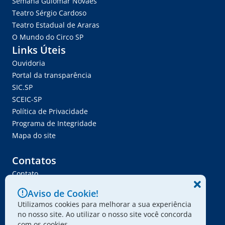
Semana Guiomar Novaes
Teatro Sérgio Cardoso
Teatro Estadual de Araras
O Mundo do Circo SP
Links Úteis
Ouvidoria
Portal da transparência
SIC.SP
SCEIC-SP
Política de Privacidade
Programa de Integridade
Mapa do site
Contatos
Contato
Trabalhe Conosco
Aviso de Cookie!
Ser Fornecedor
Utilizamos cookies para melhorar a sua experiência
Envie seu projeto
no nosso site. Ao utilizar o nosso site você concorda
com os cookies.