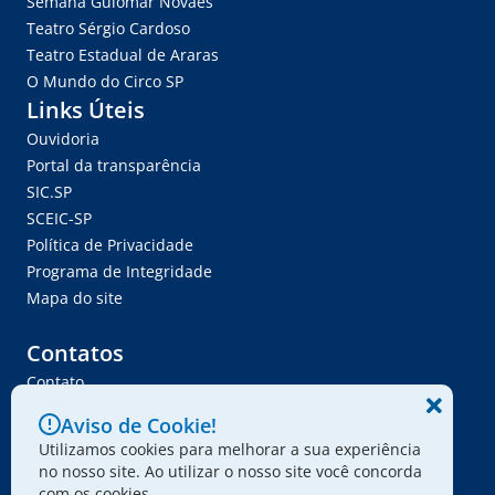
Semana Guiomar Novaes
Teatro Sérgio Cardoso
Teatro Estadual de Araras
O Mundo do Circo SP
Links Úteis
Ouvidoria
Portal da transparência
SIC.SP
SCEIC-SP
Política de Privacidade
Programa de Integridade
Mapa do site
Contatos
Contato
Trabalhe Conosco
Aviso de Cookie!
Ser Fornecedor
Utilizamos cookies para melhorar a sua experiência
Envie seu projeto
no nosso site. Ao utilizar o nosso site você concorda
com os cookies.