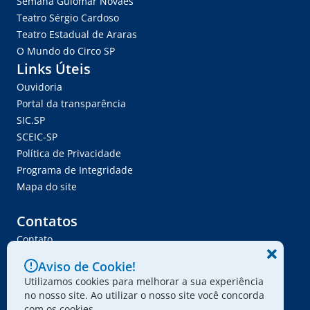
Semana Guiomar Novaes
Teatro Sérgio Cardoso
Teatro Estadual de Araras
O Mundo do Circo SP
Links Úteis
Ouvidoria
Portal da transparência
SIC.SP
SCEIC-SP
Política de Privacidade
Programa de Integridade
Mapa do site
Contatos
Contato
Trabalhe Conosco
Aviso de Cookie!
Ser Fornecedor
Utilizamos cookies para melhorar a sua experiência
Envie seu projeto
no nosso site. Ao utilizar o nosso site você concorda
com os cookies.