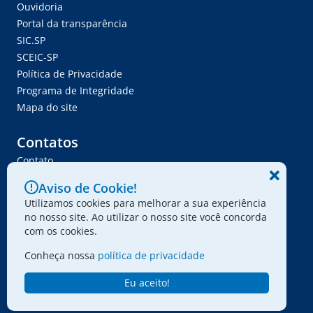
Ouvidoria
Portal da transparência
SIC.SP
SCEIC-SP
Política de Privacidade
Programa de Integridade
Mapa do site
Contatos
Contato
Trabalhe Conosco
Aviso de Cookie!
Ser Fornecedor
Utilizamos cookies para melhorar a sua experiência
Envie seu projeto
no nosso site. Ao utilizar o nosso site você concorda
com os cookies.
Conheça nossa
política de privacidade
© 2024 - Associação Paulista dos Amigos da Arte
Eu aceito!