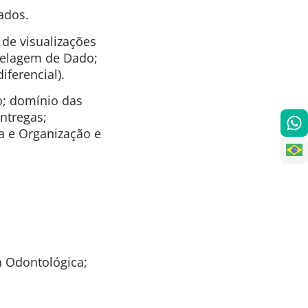
dados
.
de visualizações
delagem de Dado;
iferencial).
o; domínio das
ntregas;
a e Organização e
a Odontológica;