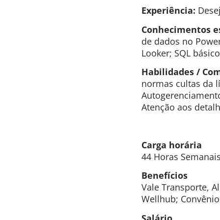
Experiência:
Desej
Conhecimentos esp
de dados no Power
Looker; SQL básico 
Habilidades / Co
normas cultas da 
Autogerenciamento;
Atenção aos detalh
Carga horária
44 Horas Semanai
Benefícios
Vale Transporte, A
Wellhub; Convênio
Salário