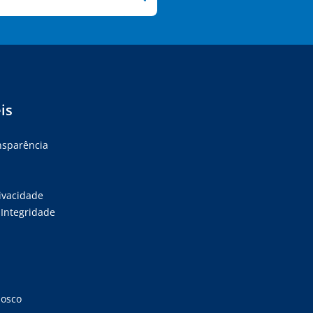
is
ansparência
rivacidade
Integridade
nosco