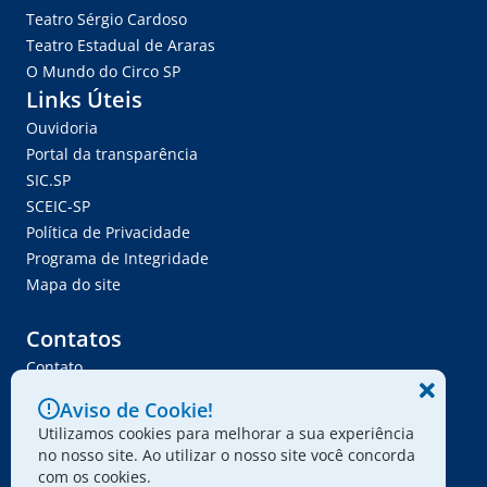
Teatro Sérgio Cardoso
Teatro Estadual de Araras
O Mundo do Circo SP
Links Úteis
Ouvidoria
Portal da transparência
SIC.SP
SCEIC-SP
Política de Privacidade
Programa de Integridade
Mapa do site
Contatos
Contato
Trabalhe Conosco
Aviso de Cookie!
Ser Fornecedor
Utilizamos cookies para melhorar a sua experiência
Envie seu projeto
no nosso site. Ao utilizar o nosso site você concorda
com os cookies.