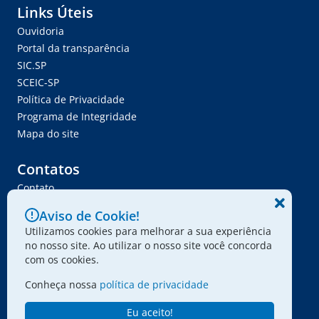
Links Úteis
Ouvidoria
Portal da transparência
SIC.SP
SCEIC-SP
Política de Privacidade
Programa de Integridade
Mapa do site
Contatos
Contato
Trabalhe Conosco
Aviso de Cookie!
Ser Fornecedor
Utilizamos cookies para melhorar a sua experiência
Envie seu projeto
no nosso site. Ao utilizar o nosso site você concorda
com os cookies.
Conheça nossa
política de privacidade
© 2024 - Associação Paulista dos Amigos da Arte
Eu aceito!