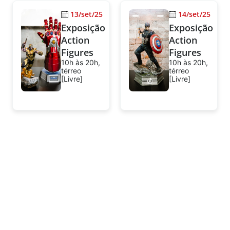
13/set/25
14/set/25
Exposição
Exposição
Action
Action
Figures
Figures
10h às 20h,
10h às 20h,
térreo
térreo
[Livre]
[Livre]