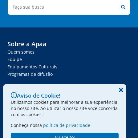
Sobre a Apaa
Quem somos
Equipe
Equipamentos Culturais
Programas de difusão
Vagas e contratações
Aviso de Cookie!
Vagas
Utilizamos cookies para melhorar a sua experiência
Trabalhe Conosco
no nosso site. Ao utilizar o nosso site você concorda
Compras e contratações
com os cookies.
Cadastro de Fornecedor
Conheça nossa
política de privacidade
Transparência
Organizacional
Eu aceito!