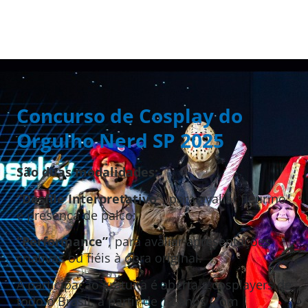
Concurso de Cosplay do
Orgulho Nerd SP 2025
São duas modalidades:
“Desfile Interpretativo”
, para avaliar figurino
e presença de palco;
“Performance”
, para avaliar apresentações
criativas ou fiéis à obra original.
A participação gratuita é aberta a cosplayers de
todo o Brasil, a partir de 12 anos (com