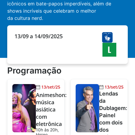
icônicos em bate-papos imperdíveis, além de
shows incríveis que celebram o melhor
da cultura nerd.
13/09
a 14/09/2025
Programação
13/set/25
13/set/25
Lendas
Animeshon:
da
música
Dublagem:
asiática
Painel
com
com dois
eletrônica
dos
10h às 20h,
térreo