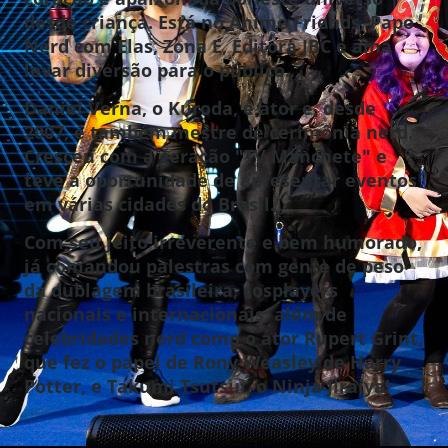
desde criança. Está no Anime Friends, Papo
Nerd com Elas, Zona E, Editora JBC e ama
levar diversão para o público.
Daniel Verna, o Kuroda, é ator e, desde
2007, é também mestre de cerimônia nerd.
Cresceu com a geração "TV Manchete" e
teve a oportunidade de apresentar eventos
em várias cidades do Brasil.
Com seu jeito irreverente e bem humorado,
já comandou palestras com gente de peso
da dublagem brasileira, cosplayers
nacionais e internacionais, além de
celebridades nerd como o ator Rupert Grint,
que fez o papel de Rony Weasley de Harry
Potter, e Takumi Tsutsui, o Ninja Jiraiya!