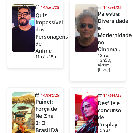
14/set/25
14/set/25
Palestra:
Quiz
Diversidade
Impossível
e
dos
Modernidade
Personagens
no
de
Cinema...
Anime
13h às
11h às 15h
13h50,
térreo
[Livre]
14/set/25
14/set/25
Painel:
Desfile e
Força de
concurso
Ne Zha
de
2: O
Cosplay
Brasil Dá
15h às