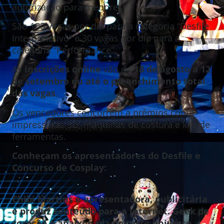
autorização para menores).
São 100 vagas por dia para a categoria “Desfile
Interpretativo” e 30 vagas por dia para a
categoria “Performance”.
As
inscrições online
vão de
18 de agosto a 12
de setembro
ou até o preenchimento total
das vagas
.
Os vencedores concorrem a prêmios como
impressoras 3D, máquinas de costura e kits de
ferramentas.
Conheçam os apresentadores do Desfile e
Concurso de Cosplay:
Chibi Martins é apresentadora, publicitária
e produz conteúdo para a internet. Geek de
coração é apaixonada por este universo