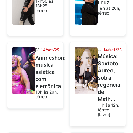
17h50 às
Cruz
18h25,
19h às 20h,
térreo
térreo
14/set/25
14/set/25
Música:
Animeshon:
Sexteto
música
Áureo,
asiática
sob a
com
regência
eletrônica
de
10h às 20h,
térreo
Math...
11h às 12h,
térreo
[Livre]