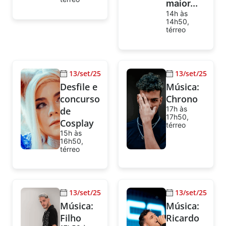
maior...
14h às
14h50,
térreo
13/set/25
13/set/25
Desfile e
Música:
concurso
Chrono
17h às
de
17h50,
Cosplay
térreo
15h às
16h50,
térreo
13/set/25
13/set/25
Música:
Música:
Filho
Ricardo