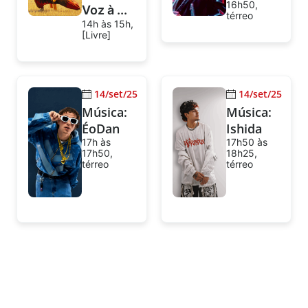
16h50,
Voz à ...
térreo
14h às 15h,
[Livre]
14/set/25
14/set/25
Música:
Música:
ÉoDan
Ishida
17h às
17h50 às
17h50,
18h25,
térreo
térreo