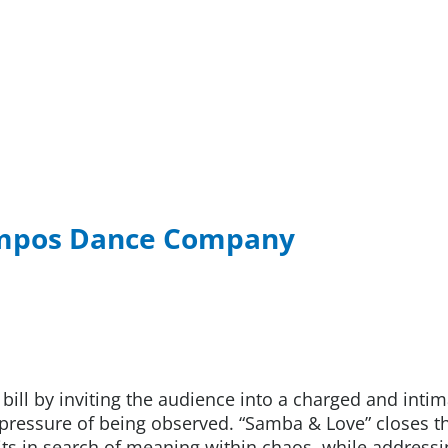
ampos Dance Company
bill by inviting the audience into a charged and inti
 pressure of being observed. “Samba & Love” closes 
its in search of meaning within chaos, while addres