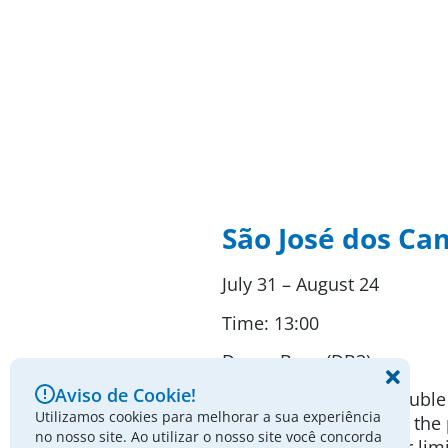
São José dos C
July 31 – August 24
Time: 13:00
Dance Base (DB3)
Aviso de Cookie!
“Voyeur” opens the double 
Utilizamos cookies para melhorar a sua experiência
gestures unfold under the
no nosso site. Ao utilizar o nosso site você concorda
bodies pushed to their lim