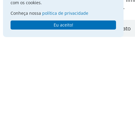
com os cookies.
experience of burnout.
Conheça nossa
política de privacidade
Eu aceito!
Todas
Artesanato
Não encontrou o q
Sobre a Apaa