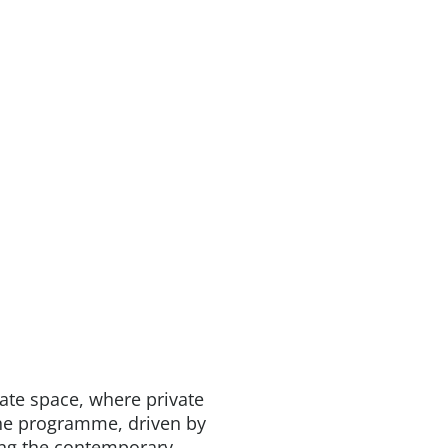
mate space, where private
the programme, driven by
sing the contemporary