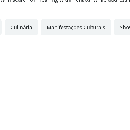
Culinária
Manifestações Culturais
Sho
ue procura?
Transparência
Links Úte