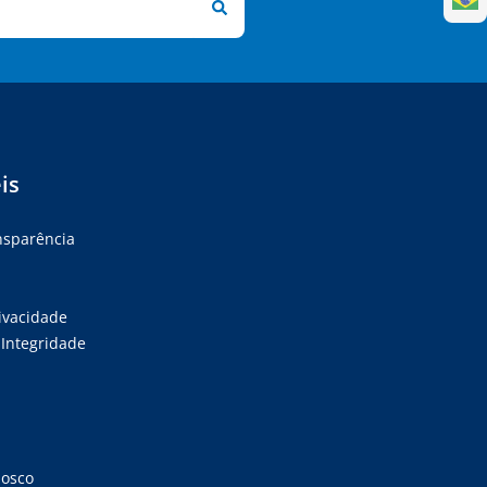
is
ansparência
rivacidade
Integridade
nosco