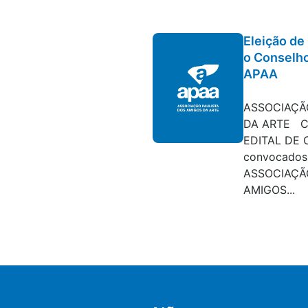
Eleição d
o Conselho
APAA
Editais e con
ASSOCIAÇÃ
DA ARTE CN
EDITAL DE
convocados 
ASSOCIAÇÃ
AMIGOS...