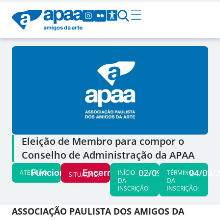
Eleição de Membro para compor o
Conselho de Administração da APAA
02/09/25
04/09/
Funcionários
Encerrado
ATENÇÃO:
INÍCIO
TÉRMINO
SITUAÇÃO:
DA
DA
INSCRIÇÃO:
INSCRIÇÃO:
ASSOCIAÇÃO PAULISTA DOS AMIGOS DA