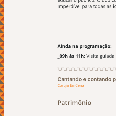
educar o público. O duo co
Imperdível para todas as i
Ainda na programação:
_
09h às 11h
: Visita guiada
Cantando e contando pe
Coruja EmCena
Patrimônio