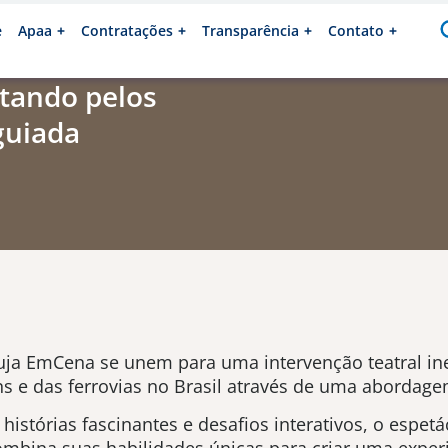
e
Apaa
Contratações
Transparência
Contato
tando pelos
 guiada
uja EmCena se unem para uma intervenção teatral ine
ens e das ferrovias no Brasil através de uma abordagem
istórias fascinantes e desafios interativos, o espet