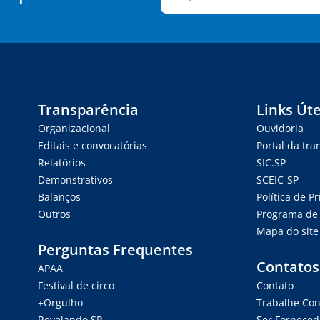
Transparência
Links Úte
Organizacional
Ouvidoria
Editais e convocatórias
Portal da tr
Relatórios
SIC.SP
Demonstrativos
SCEIC-SP
Balanços
Política de P
Outros
Programa de 
Mapa do site
Perguntas Frequentes
Contatos
APAA
Festival de circo
Contato
+Orgulho
Trabalhe Co
Revelando SP
Ser Forneced