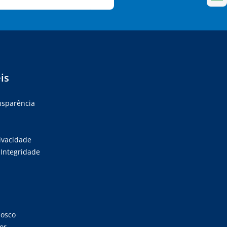
is
ansparência
rivacidade
Integridade
nosco
or