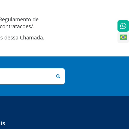
o Regulamento de
contratacoes/.
tas dessa Chamada.
is