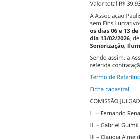
Valor total
R$ 39.9
A Associação Pauli
sem Fins Lucrativo
os dias 06 e 13 de
dia 13/02/2026
, d
Sonorização, Ilum
Sendo assim, a Ass
referida contrataç
Termo de Referên
Ficha cadastral
COMISSÃO JULGAD
I – Fernando Renat
II – Gabriel Guimi
III – Claudia Alme