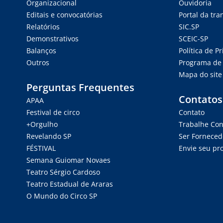
Organizacional
Ouvidoria
Editais e convocatórias
Portal da tr
Relatórios
SIC.SP
Demonstrativos
SCEIC-SP
Balanços
Política de P
Outros
Programa de 
Mapa do site
Perguntas Frequentes
Contatos
APAA
Festival de circo
Contato
+Orgulho
Trabalhe Co
Revelando SP
Ser Forneced
FÉSTIVAL
Envie seu pro
Semana Guiomar Novaes
Teatro Sérgio Cardoso
Teatro Estadual de Araras
O Mundo do Circo SP