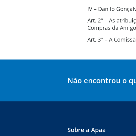
IV – Danilo Gonça
Art. 2° – As atrib
Compras da Amigos
Art. 3° – A Comis
Não encontrou o q
Sobre a Apaa