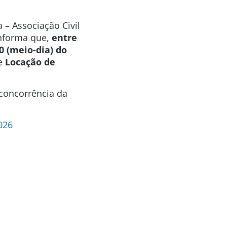
 – Associação Civil
informa que,
entre
0 (meio-dia) do
de
Locação de
 concorrência da
026