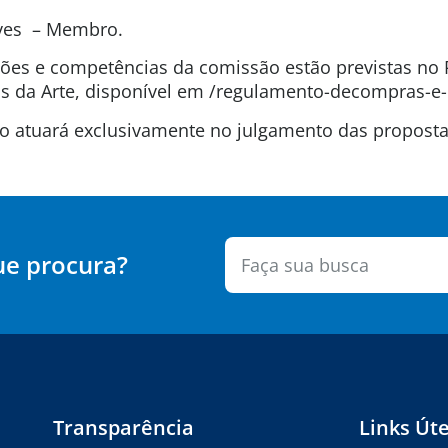
lves – Membro.
uições e competências da comissão estão previstas n
 da Arte, disponível em /regulamento-decompras-e-
são atuará exclusivamente no julgamento das propos
ue procura?
Transparência
Links Úte