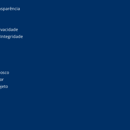
ansparência
rivacidade
Integridade
nosco
or
jeto