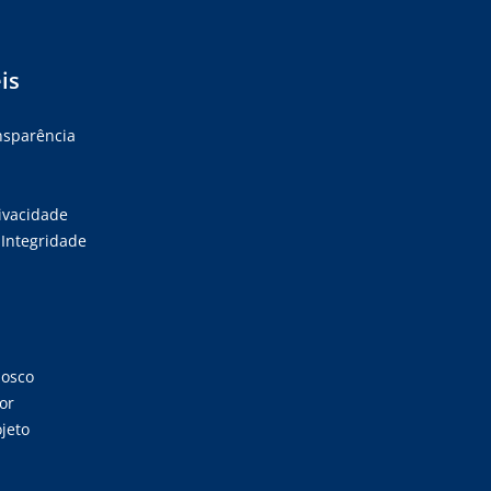
is
ansparência
rivacidade
Integridade
nosco
or
jeto