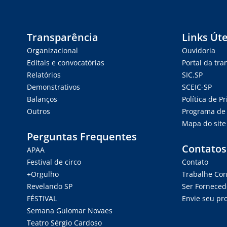
Transparência
Links Úte
Organizacional
Ouvidoria
Editais e convocatórias
Portal da tr
Relatórios
SIC.SP
Demonstrativos
SCEIC-SP
Balanços
Política de P
Outros
Programa de 
Mapa do site
Perguntas Frequentes
Contatos
APAA
Festival de circo
Contato
+Orgulho
Trabalhe Co
Revelando SP
Ser Forneced
FÉSTIVAL
Envie seu pro
Semana Guiomar Novaes
Teatro Sérgio Cardoso