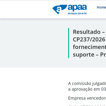
Hom
Resultado –
CP237/2026 
forneciment
suporte – P
A comissão julgad
a aprovação em
03
Empresa vencedora