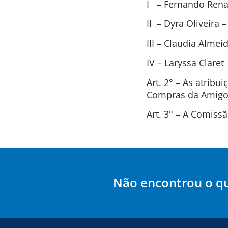
I – Fernando Renat
II – Dyra Oliveira
III – Claudia Alme
IV – Laryssa Clare
Art. 2° – As atrib
Compras da Amigos
Art. 3° – A Comis
Não encontrou o q