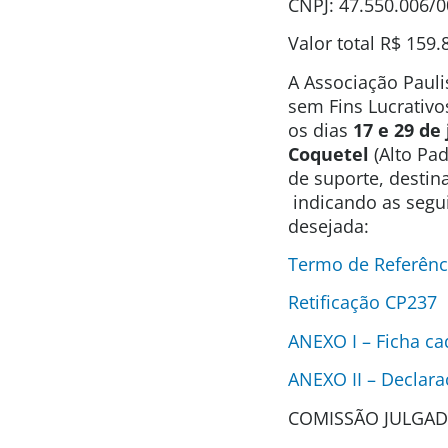
CNPJ: 47.550.006/
Valor total
R$ 159.
A Associação Pauli
sem Fins Lucrativo
os dias
17
e 29 de
Coquetel
(Alto Pa
de suporte, desti
indicando as segui
desejada:
Termo de Referênc
Retificação CP237
ANEXO I – Ficha ca
ANEXO II – Declara
COMISSÃO JULGAD