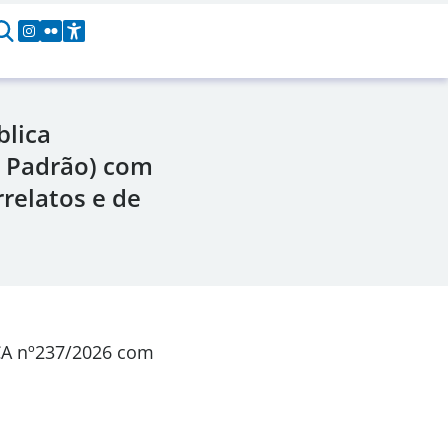
blica
o Padrão) com
relatos e de
CA
nº237/2026
com