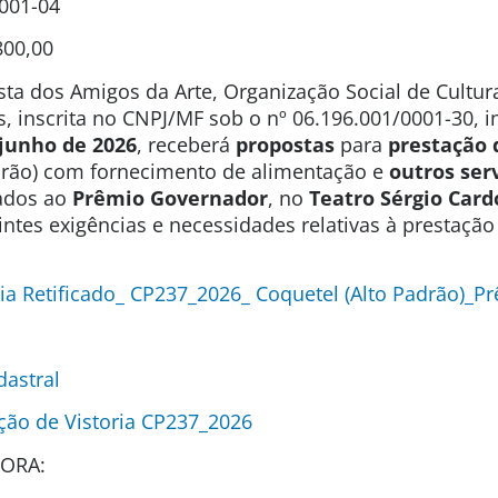
0001-04
800,00
sta dos Amigos da Arte, Organização Social de Cultura
s, inscrita no CNPJ/MF sob o nº 06.196.001/0001-30, 
 junho de 2026
, receberá
propostas
para
prestação 
drão) com fornecimento de alimentação e
outros ser
nados ao
Prêmio Governador
, no
Teatro Sérgio Card
ntes exigências e necessidades relativas à prestação
ia Retificado_ CP237_2026_ Coquetel (Alto Padrão)_
dastral
ção de Vistoria CP237_2026
ORA: