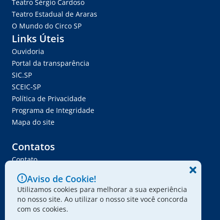
Teatro Sérgio Cardoso
Teatro Estadual de Araras
O Mundo do Circo SP
Links Úteis
Ouvidoria
Portal da transparência
SIC.SP
SCEIC-SP
Política de Privacidade
Programa de Integridade
Mapa do site
Contatos
Contato
Trabalhe Conosco
Aviso de Cookie!
Ser Fornecedor
Utilizamos cookies para melhorar a sua experiência
Envie seu projeto
no nosso site. Ao utilizar o nosso site você concorda
com os cookies.