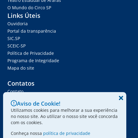
Teatro Estadual de Araras
O Mundo do Circo SP
Links Úteis
Ouvidoria
Portal da transparência
SIC.SP
SCEIC-SP
Política de Privacidade
Programa de Integridade
Mapa do site
Contatos
Contato
Trabalhe Conosco
Aviso de Cookie!
Ser Fornecedor
Utilizamos cookies para melhorar a sua experiência
Envie seu projeto
no nosso site. Ao utilizar o nosso site você concorda
com os cookies.
Conheça nossa
política de privacidade