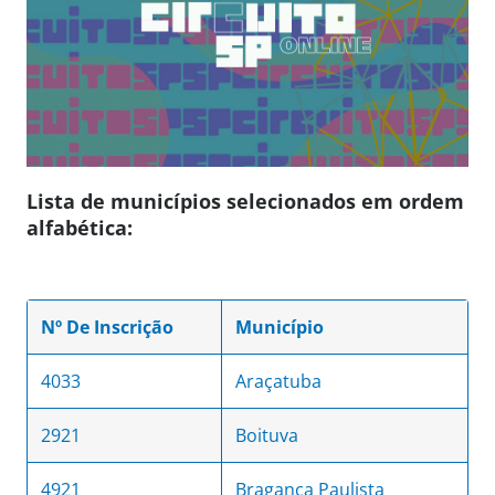
Lista de municípios selecionados em ordem
alfabética:
Nº De Inscrição
Município
4033
Araçatuba
2921
Boituva
4921
Bragança Paulista