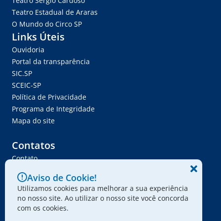
Teatro Sérgio Cardoso
Teatro Estadual de Araras
O Mundo do Circo SP
Links Úteis
Ouvidoria
Portal da transparência
SIC.SP
SCEIC-SP
Política de Privacidade
Programa de Integridade
Mapa do site
Contatos
Contato
Trabalhe Conosco
Aviso de Cookie!
Ser Fornecedor
Utilizamos cookies para melhorar a sua experiência
Envie seu projeto
no nosso site. Ao utilizar o nosso site você concorda
com os cookies.