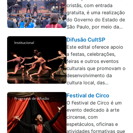
cristãs, com entrada
gratuita, é uma realização
do Governo do Estado de
São Paulo, por meio da...
Difusão CultSP
Institucional
Este edital oferece apoio
a festas, celebrações,
feiras e outros eventos
culturais que promovam o
desenvolvimento da
cultura local, das...
Festival de Circo
Programa de difusão
O Festival de Circo é um
evento dedicado à arte
circense, com
espetáculos, oficinas e
atividades formativas que