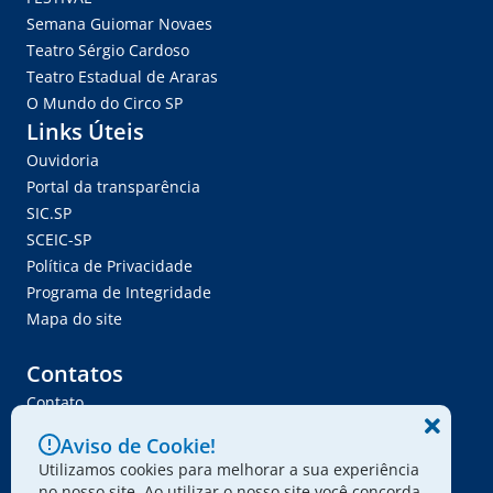
Semana Guiomar Novaes
Teatro Sérgio Cardoso
Teatro Estadual de Araras
O Mundo do Circo SP
Links Úteis
Ouvidoria
Portal da transparência
SIC.SP
SCEIC-SP
Política de Privacidade
Programa de Integridade
Mapa do site
Contatos
Contato
Trabalhe Conosco
Aviso de Cookie!
Ser Fornecedor
Utilizamos cookies para melhorar a sua experiência
Envie seu projeto
no nosso site. Ao utilizar o nosso site você concorda