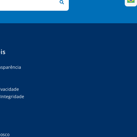
is
ansparência
rivacidade
Integridade
nosco