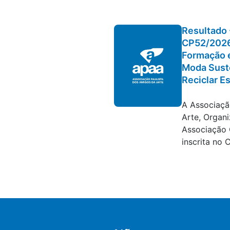
Resultado 
CP52/2026
Formação e
Moda Suste
Reciclar Es
Editais e con
A Associaçã
Arte, Organi
Associação C
inscrita no 