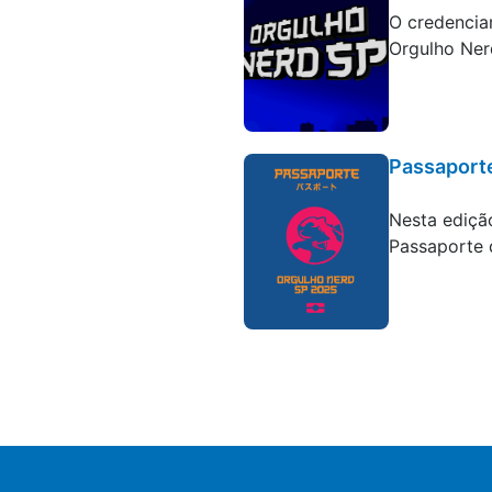
O credencia
Orgulho Nerd
Passaport
Blog
Nesta ediçã
Passaporte 