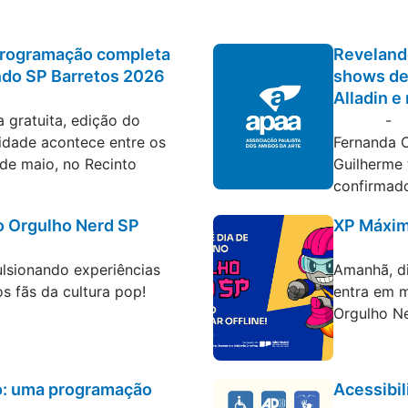
programação completa
Reveland
ndo SP Barretos 2026
shows de 
Alladin e
rograma de difusão
 gratuita, edição do
-
Blog
cidade acontece entre os
Fernanda C
 de maio, no Recinto
Guilherme
confirmad
o Orgulho Nerd SP
XP Máxim
Programa d
ulsionando experiências
Amanhã, di
s fãs da cultura pop!
entra em 
Orgulho Ne
o: uma programação
Acessibil