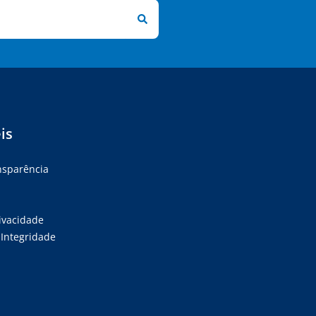
is
ansparência
rivacidade
Integridade