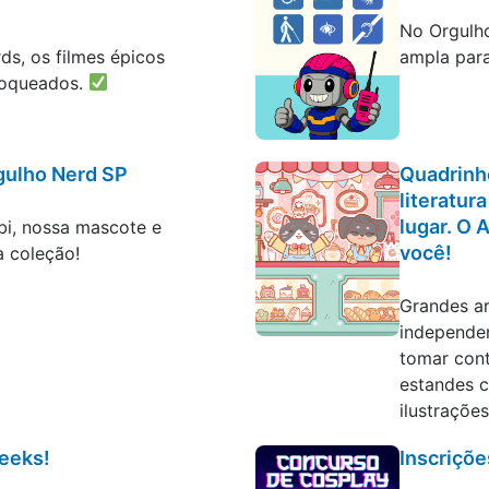
Blog
No Orgulho
rds, os filmes épicos
ampla para
loqueados.
gulho Nerd SP
Quadrinho
literatur
lugar. O 
i, nossa mascote e
você!
a coleção!
Blog
Grandes ar
independe
tomar cont
estandes c
ilustrações,
eeks!
Inscriçõe
Blog