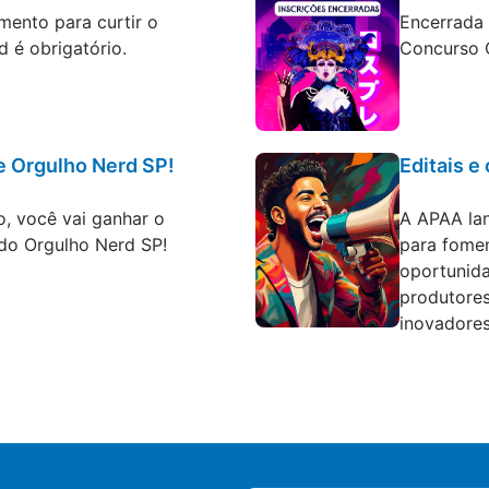
mento para curtir o
Encerrada 
 é obrigatório.
Concurso 
e Orgulho Nerd SP!
Editais e
Editais e c
o, você vai ganhar o
A APAA lan
do Orgulho Nerd SP!
para fomen
oportunida
produtore
inovadores