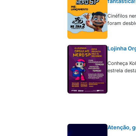
fantástica!
Blog
Cinéfilos ne
foram desb
Lojinha Or
Blog
Conheça Kob
estrela dest
Atenção, g
Blog