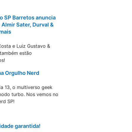
o SP Barretos anuncia
Almir Sater, Durval &
 mais
Programa de difusão
osta e Luiz Gustavo &
 também estão
os!
a Orgulho Nerd
e difusão
a 13, o multiverso geek
modo turbo. Nos vemos no
rd SP!
idade garantida!