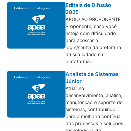
Editais de Difusão
Editais e contratações
2025
APOIO AO PROPONENTE
Proponente, caso você
esteja com dificuldade
para acessar o
login/senha da prefeitura
da sua cidade na
plataforma...
Analista de Sistemas
Editais e contratações
Júnior
Atuar no
desenvolvimento, análise,
manutenção e suporte de
sistemas, contribuindo
para a melhoria contínua
dos processos e soluções
tecnológicas da...