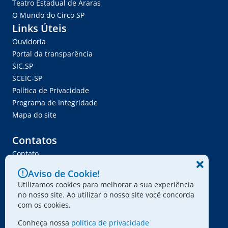
Teatro Estadual de Araras
O Mundo do Circo SP
Links Úteis
Ouvidoria
Portal da transparência
SIC.SP
SCEIC-SP
Política de Privacidade
Programa de Integridade
Mapa do site
Contatos
Contato
Trabalhe Conosco
Aviso de Cookie!
Ser Fornecedor
Utilizamos cookies para melhorar a sua experiência
Envie seu projeto
no nosso site. Ao utilizar o nosso site você concorda
com os cookies.
Conheça nossa
política de privacidade