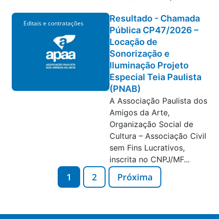
Resultado - Chamada
Editais e contratações
Pública CP47/2026 –
Locação de
Sonorização e
Iluminação Projeto
Especial Teia Paulista
(PNAB)
A Associação Paulista dos
Amigos da Arte,
Organização Social de
Cultura – Associação Civil
sem Fins Lucrativos,
inscrita no CNPJ/MF...
1
2
Próxima