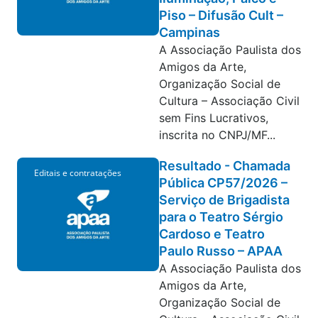
Piso – Difusão Cult –
Campinas
A Associação Paulista dos
Amigos da Arte,
Organização Social de
Cultura – Associação Civil
sem Fins Lucrativos,
inscrita no CNPJ/MF...
Resultado - Chamada
Editais e contratações
Pública CP57/2026 –
Serviço de Brigadista
para o Teatro Sérgio
Cardoso e Teatro
Paulo Russo – APAA
A Associação Paulista dos
Amigos da Arte,
Organização Social de