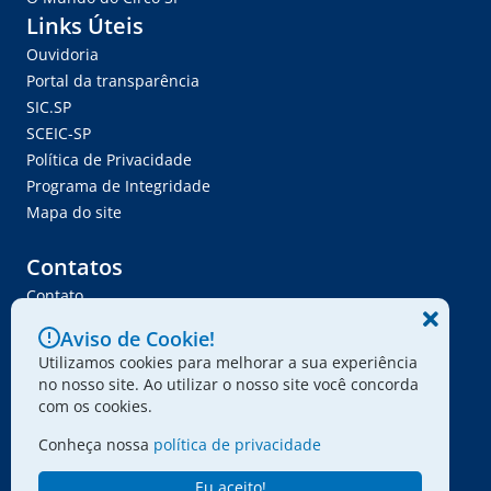
Links Úteis
Ouvidoria
Portal da transparência
SIC.SP
SCEIC-SP
Política de Privacidade
Programa de Integridade
Mapa do site
Contatos
Contato
Trabalhe Conosco
Aviso de Cookie!
Ser Fornecedor
Utilizamos cookies para melhorar a sua experiência
Envie seu projeto
no nosso site. Ao utilizar o nosso site você concorda
com os cookies.
Conheça nossa
política de privacidade
© 2024 - Associação Paulista dos Amigos da Arte
Eu aceito!