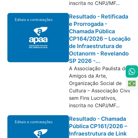
inscrita no CNPJ/MF...
Resultado - Retificada
Editais e contratações
e Prorrogada -
Chamada Pública
CP164/2026 – Locação
de Infraestrutura de
Octanorm - Revelando
SP 2026 -...
A Associação Paulista dos
Amigos da Arte,
Organização Social de
Cultura – Associação Civil
sem Fins Lucrativos,
inscrita no CNPJ/MF...
Resultado - Chamada
Editais e contratações
Pública CP161/2026 –
Infraestrutura de Link