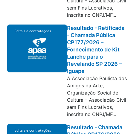
Cultura – Associação Civil
sem Fins Lucrativos,
inscrita no CNPJ/MF...
Resultado - Retificada
Editais e contratações
- Chamada Pública
CP177/2026 –
Fornecimento de Kit
Lanche para o
Revelando SP 2026 –
Iguape
A Associação Paulista dos
Amigos da Arte,
Organização Social de
Cultura – Associação Civil
sem Fins Lucrativos,
inscrita no CNPJ/MF...
Resultado - Chamada
Editais e contratações